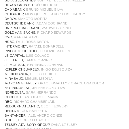
Cuentas anuales, informe de gestión e informe de
BOFA SECURITIES,
JOFFREY BELLICHA MELLER
Cuentas anuales, informe de gestión e informe de
PDF
Cuentas Anuales e Informe de Gestión Individuales
PDF
BRYAN GARNIER,
CÉDRIC ROSSI
auditoría (individual)
auditoría (individual)
auditoría (individual)
Cuentas Consolidadas Primer Semestre
PDF
CAIXABANK,
BRUNO MIGUEL SILVA
Cuentas Consolidadas Primer Semestre
PDF
Cuentas Consolidadas Primer Semestre
PDF
CITIGROUP,
MONIQUE POLLARD / ELISE BADOY
Cuentas Consolidadas Primer Semestre
PDF
Informe Anual de Gobierno Corporativo
PDF
DAIWA,
MAKOTO MORITA
Informe Anual de Remuneraciones
DEUTSCHE BANK,
ADAM COCHRANE
PDF
BNP PARIBAS EXANE,
WARWICK OKINES
Estado de Información No Financiera
PDF
GOLDMAN SACHS,
RICHARD EDWARDS
GVC,
MARISA MAZO
HSBC,
PAUL ROSSINGTON
INTERMONEY,
RAFAEL BONARDELL
Estado de Información No Financiera
PDF
INVEST SECURITIES,
LUDOVIC MARTIN
Informe de Sostenibilidad
PDF
Estado de Información No Financiera
PDF
Estado de Información No Financiera
PDF
JB CAPITAL,
LUIS COLAÇO
JEFFERIES,
JAMES GRZINIC
JP MORGAN,
GEORGINA JOHANAN
Informe Anual de Gobierno Corporativo
PDF
KEPLER CHEUVREUX,
IÑIGO EGUSQUIZA
MEDIOBANCA,
GILLES ERRICO
Informe Anual de Remuneraciones
PDF
MIRABAUD,
MIGUEL MEDINA
MORGAN STANLEY,
GRACE SMALLEY / GRACE OSADOLOR
Informe Anual de Gobierno Corporativo
PDF
MORNINGSTAR,
JELENA SOKOLOVA
Informe Anual de Gobierno Corporativo
PDF
Informe Anual de Gobierno Corporativo
PDF
Informe Anual de Gobierno Corporativo
PDF
NORBOLSA,
SARA HERRANDO
Informe Anual de Remuneraciones
PDF
ODDO BHF,
ANDREAS RIEMANN
Informe Anual de Remuneraciones
PDF
Informe Anual de Remuneraciones
PDF
Informe Anual de Remuneraciones
PDF
RBC,
RICHARD CHAMBERLAIN
REDBURN ATLANTIC,
GEOFF LOWERY
RENTA 4,
IVÁN SAN FÉLIX
SANTANDER,
ALEJANDRO CONDE
STIFEL,
CEDRIC LECASBLE
TELSEY ADVISORY GROUP,
DANA L.TELSEY