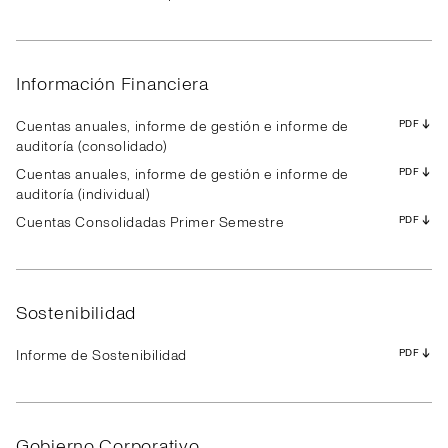
Resultados
Presentación
Transcripción
Resultados
Presentación
Transcripción
Resultados
Presentación
Transcripción
PDF
PDF
PDF
PDF
PDF
PDF
PDF
PDF
PDF
PDF
PDF
PDF
PDF
PDF
PDF
PDF
PDF
PDF
PDF
PDF
PDF
PDF
PDF
PDF
PDF
PDF
PDF
Información Financiera
Cuentas anuales, informe de gestión e informe de
PDF
auditoría (consolidado)
Cuentas anuales, informe de gestión e informe de
PDF
auditoría (individual)
Cuentas Consolidadas Primer Semestre
PDF
Sostenibilidad
Informe de Sostenibilidad
PDF
Gobierno Corporativo