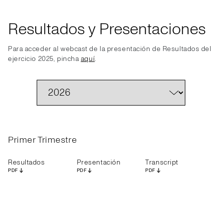
Resultados y Presentaciones
Para acceder al webcast de la presentación de Resultados del
ejercicio 2025, pincha
aquí
.
Primer Trimestre
Resultados
Presentación
Transcript
PDF
PDF
PDF
Resultados
Presentación
Transcript
Resultados
Presentación
Transcripción
Resultados
Presentación
Transcripción