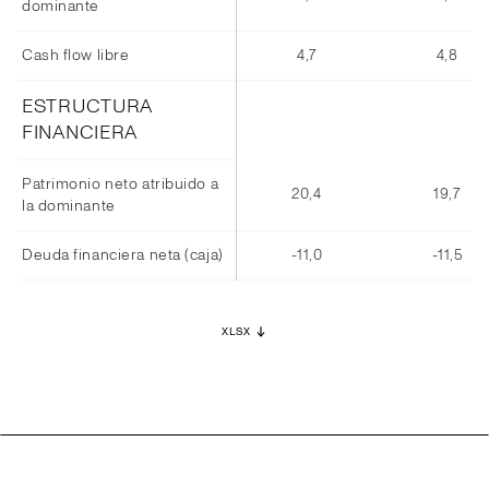
dominante
Cash flow libre
4,7
4,8
ESTRUCTURA
FINANCIERA
Patrimonio neto atribuido a
20,4
19,7
la dominante
Deuda financiera neta (caja)
-11,0
-11,5
XLSX