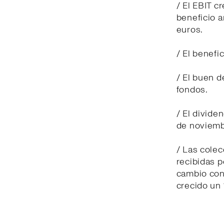
/ El EBIT c
beneficio a
euros.
/ El benefi
/ El buen 
fondos.
/ El divide
de noviemb
/ Las cole
recibidas p
cambio cons
crecido un