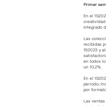
Primer sem
En el 1S202
creativida
integrado d
Las colecc
recibidas p
1S2023 y a
satisfactor
en todos lo
un 10,2%.
En el 1S202
periodo, In
por formato
Las ventas 