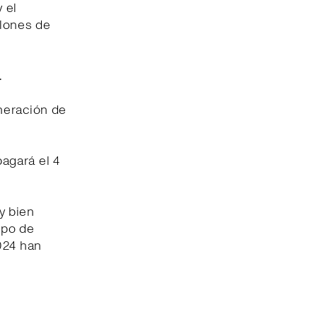
 el
llones de
.
neración de
pagará el 4
y bien
ipo de
024 han