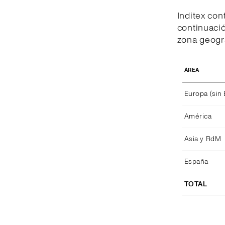
Inditex con
continuació
zona geográ
ÁREA
Europa (sin
América
Asia y RdM
España
TOTAL