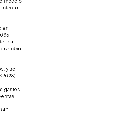
tro modelo
cimiento
bien
8.065
tienda
de cambio
s, y se
1S2023).
os gastos
ventas.
.040