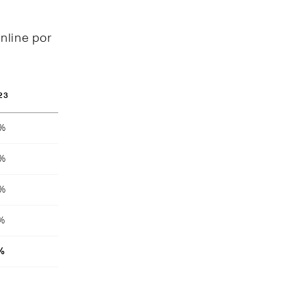
nline por
23
8%
4%
4%
4%
%