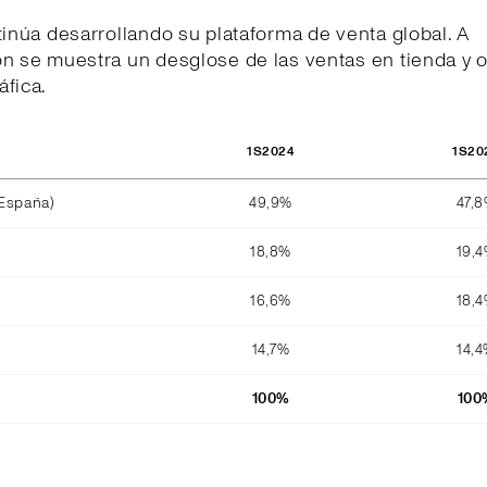
tinúa desarrollando su plataforma de venta global. A
n se muestra un desglose de las ventas en tienda y o
fica.
1S2024
1S20
 España)
49,9%
47,
18,8%
19,
16,6%
18,
14,7%
14,
100%
100