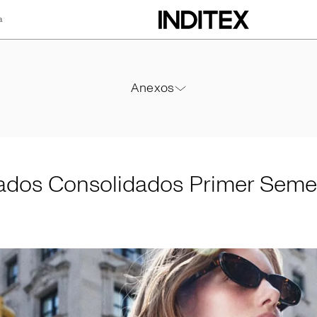
a
lidados Primer Se
Anexos
Anexos
PDF
ados Consolidados Primer Seme