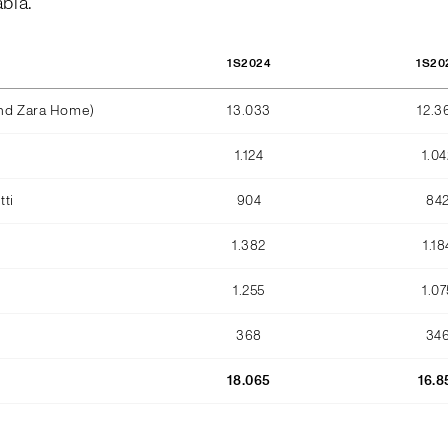
abla.
1S2024
1S20
and Zara Home)
13.033
12.3
1.124
1.04
ti
904
84
1.382
1.18
1.255
1.07
368
34
18.065
16.8