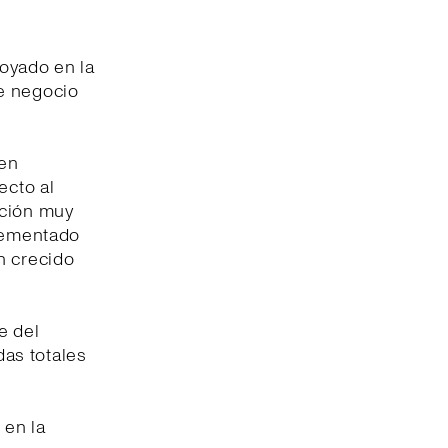
poyado en la
e negocio
ien
ecto al
ución muy
crementado
n crecido
e del
das totales
 en la