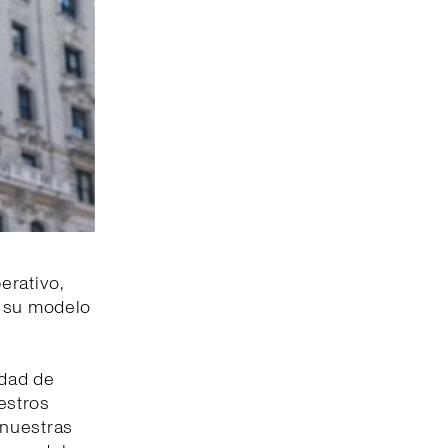
erativo,
e su modelo
idad de
estros
e nuestras