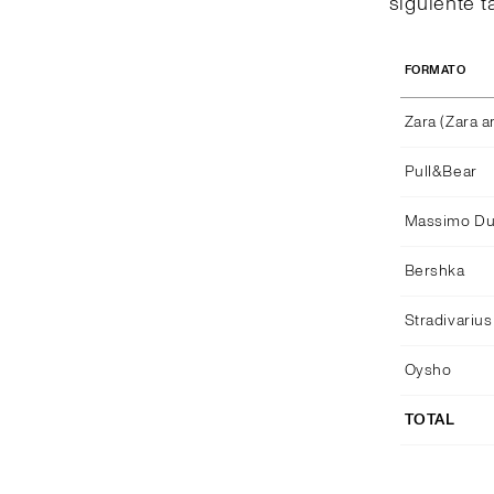
siguiente t
FORMATO
Zara (Zara 
Pull&Bear
Massimo Dut
Bershka
Stradivarius
Oysho
TOTAL