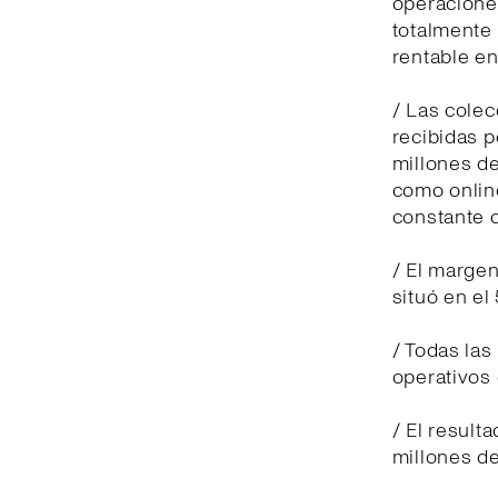
operaciones
totalmente
rentable en
/ Las cole
recibidas p
millones de
como online
constante c
/ El margen
situó en el
/ Todas las
operativos 
/ El result
millones de