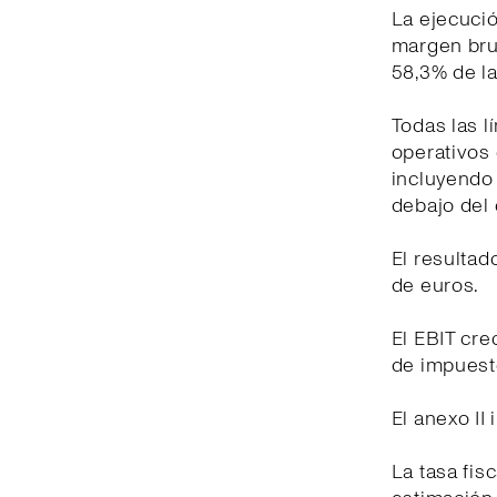
La ejecuci
margen brut
58,3% de la
Todas las l
operativos 
incluyendo
debajo del 
El resultad
de euros.
El EBIT cre
de impuest
El anexo II
La tasa fis