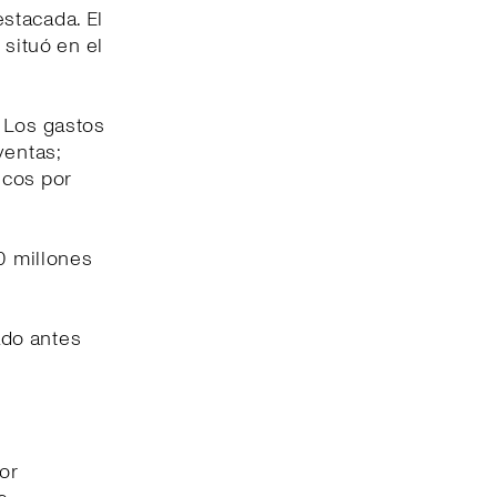
stacada. El
 situó en el
. Los gastos
ventas;
icos por
40 millones
tado antes
jor