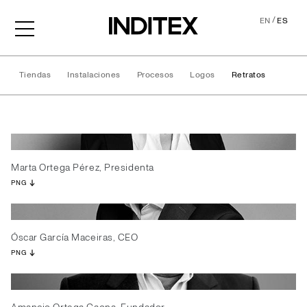
/
EN
ES
Tiendas
Instalaciones
Procesos
Logos
Retratos
Retratos
Marta Ortega Pérez, Presidenta
PNG
Óscar García Maceiras, CEO
PNG