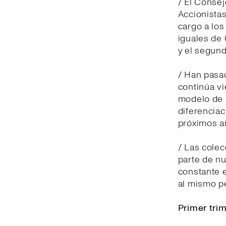
/ El Consej
Accionistas
cargo a lo
iguales de 
y el segund
/ Han pasad
continúa v
modelo de n
diferenciac
próximos a
/ Las cole
parte de nu
constante e
al mismo p
Primer tri