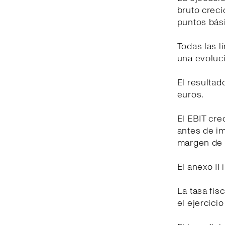
bruto creci
puntos bási
Todas las 
una evoluci
El resultad
euros.
El EBIT cre
antes de i
margen de 
El anexo II
La tasa fis
el ejercici