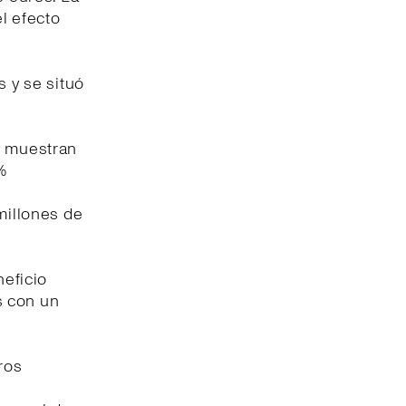
l efecto
s y se situó
y muestran
%
millones de
neficio
s con un
ros