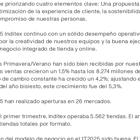
gue priorizando cuatro elementos clave: Una propuest
timización de la experiencia de cliente, la sostenibilid
compromiso de nuestras personas.
25 Inditex continuó con un sólido desempeño operativ
or la creatividad de nuestros equipos y la buena eje
egocio integrado de tienda y online.
s Primavera/Verano han sido bien recibidas por nues
as ventas crecieron un 1,5% hasta los 8.274 millones d
o de cambio constante ha crecido un 4,2%; ajustando e
del año bisiesto, este crecimiento fue del 5,3%.
25 han realizado aperturas en 26 mercados.
el primer trimestre, Inditex operaba 5.562 tiendas. El a
 tiendas totales por formato.
ón del modelo de negocio en el 1T2025 sido buena. E