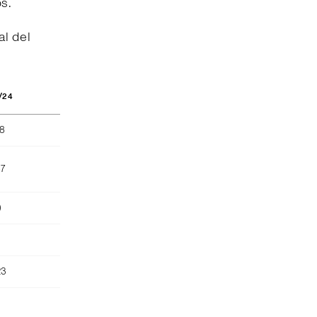
os.
al del
/24
88
87
)
23