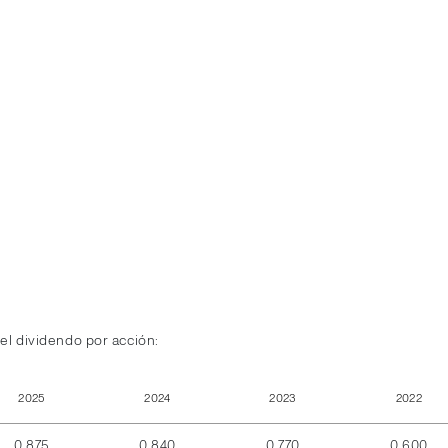
el dividendo por acción:
2025
2024
2023
2022
0,875
0,840
0,770
0,600