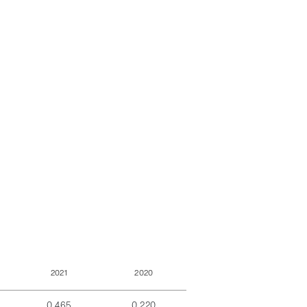
2021
2020
0,465
0,220