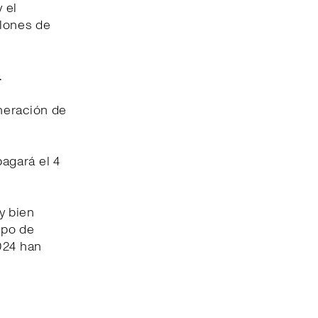
 el
llones de
.
neración de
pagará el 4
y bien
ipo de
024 han