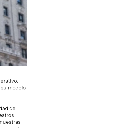
erativo,
e su modelo
idad de
estros
e nuestras