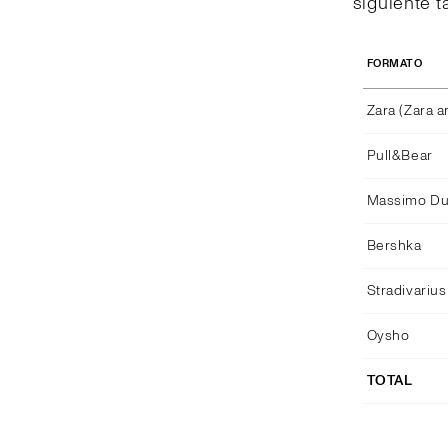
siguiente t
FORMATO
Zara (Zara 
Pull&Bear
Massimo Dut
Bershka
Stradivarius
Oysho
TOTAL