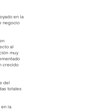
poyado en la
e negocio
ien
ecto al
ución muy
crementado
n crecido
e del
das totales
 en la