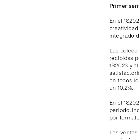
Primer sem
En el 1S202
creativida
integrado d
Las colecc
recibidas p
1S2023 y a
satisfactor
en todos lo
un 10,2%.
En el 1S202
periodo, In
por formato
Las ventas 