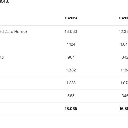
abla.
1S2024
1S20
and Zara Home)
13.033
12.3
1.124
1.04
ti
904
84
1.382
1.18
1.255
1.07
368
34
18.065
16.8