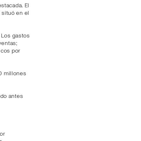
stacada. El
 situó en el
. Los gastos
ventas;
icos por
40 millones
tado antes
jor