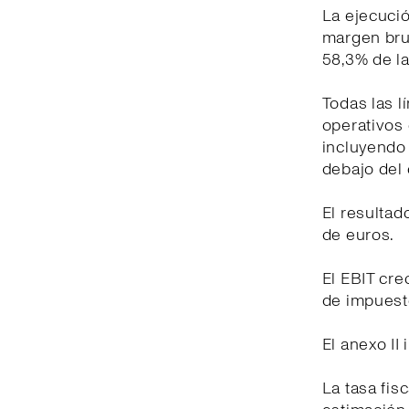
La ejecuci
margen brut
58,3% de la
Todas las l
operativos 
incluyendo
debajo del 
El resultad
de euros.
El EBIT cre
de impuest
El anexo II
La tasa fis