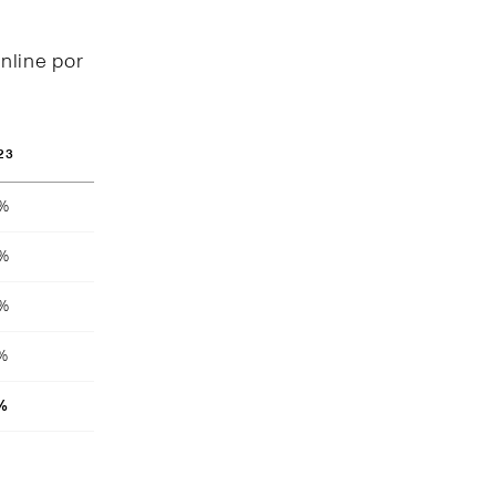
nline por
23
8%
4%
4%
4%
%