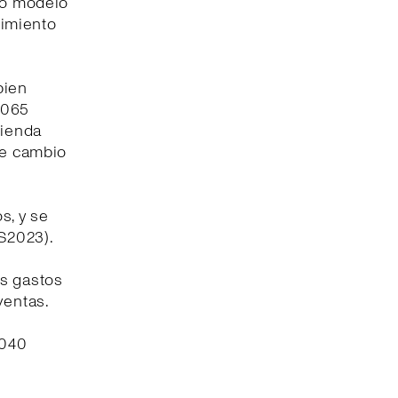
tro modelo
cimiento
bien
8.065
tienda
de cambio
s, y se
1S2023).
os gastos
ventas.
.040