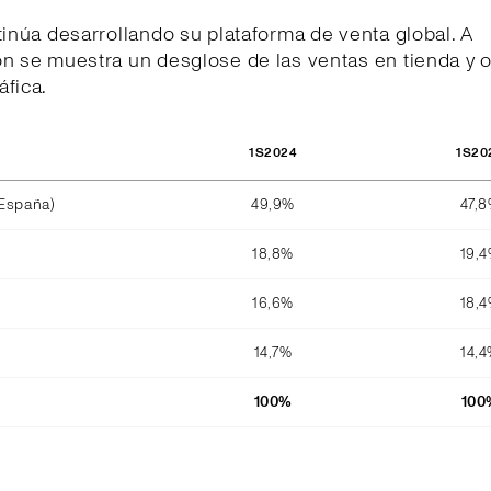
tinúa desarrollando su plataforma de venta global. A
n se muestra un desglose de las ventas en tienda y o
fica.
1S2024
1S20
 España)
49,9%
47,
18,8%
19,
16,6%
18,
14,7%
14,
100%
100