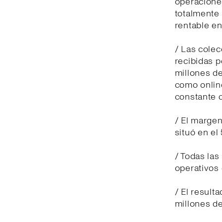
operaciones
totalmente
rentable en
/ Las cole
recibidas p
millones de
como online
constante c
/ El margen
situó en el
/ Todas las
operativos 
/ El result
millones de