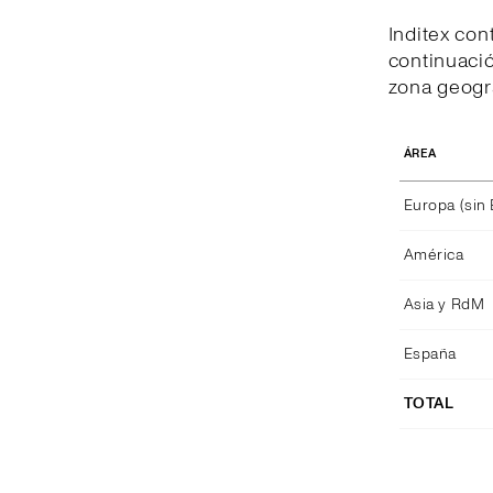
Inditex con
continuació
zona geográ
ÁREA
Europa (sin
América
Asia y RdM
España
TOTAL