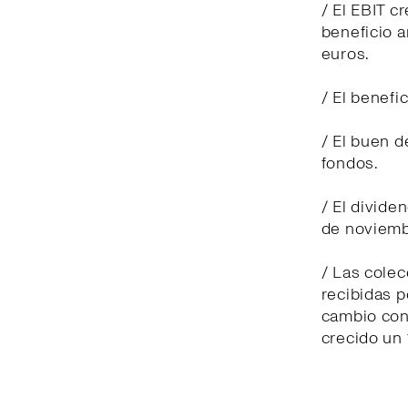
/ El EBIT c
beneficio a
euros.
/ El benefi
/ El buen 
fondos.
/ El divide
de noviemb
/ Las cole
recibidas p
cambio cons
crecido un