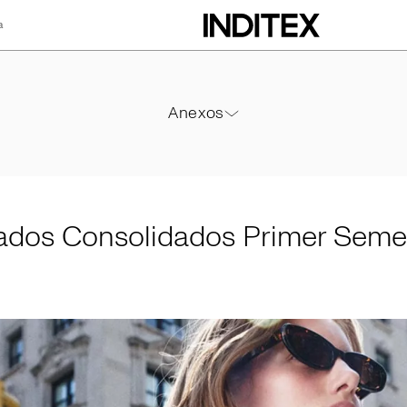
a
lidados Primer Se
Anexos
Anexos
PDF
ados Consolidados Primer Seme