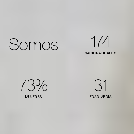
174
Somos
NACIONALIDADES
73%
31
MUJERES
EDAD MEDIA