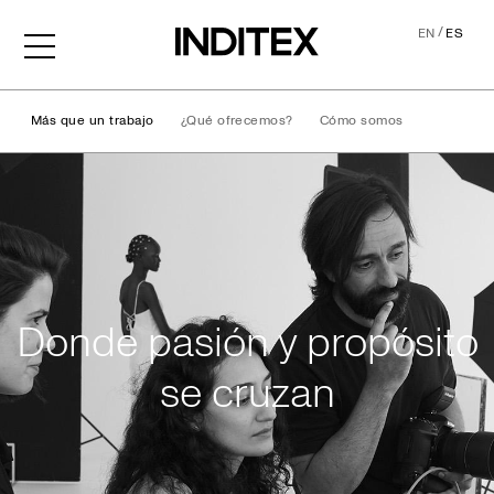
/
EN
ES
Más que un trabajo
¿Qué ofrecemos?
Cómo somos
Vida en Inditex
Donde pasión y propósito
se cruzan