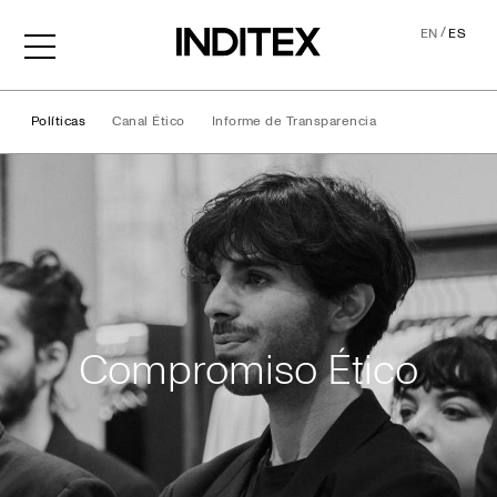
/
EN
ES
Políticas
Canal Ético
Informe de Transparencia
Compromiso Ético
Compromiso Ético