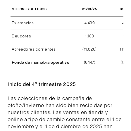
31/10/25
31/10
MILLONES DE EUROS
Existencias
4.499
4.29
Deudores
1.180
1.15
Acreedores corrientes
(11.826)
(11.39
Fondo de maniobra operativo
(6.147)
(5.94
Inicio del 4º trimestre 2025
Las colecciones de la campaña de
otoño/invierno han sido bien recibidas por
nuestros clientes. Las ventas en tienda y
online a tipo de cambio constante entre el 1 de
noviembre y el 1 de diciembre de 2025 han