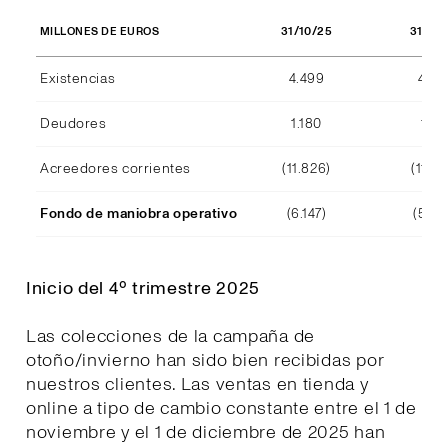
31/10/25
31/10
MILLONES DE EUROS
Existencias
4.499
4.29
Deudores
1.180
1.15
Acreedores corrientes
(11.826)
(11.39
Fondo de maniobra operativo
(6.147)
(5.94
Inicio del 4º trimestre 2025
Las colecciones de la campaña de
otoño/invierno han sido bien recibidas por
nuestros clientes. Las ventas en tienda y
online a tipo de cambio constante entre el 1 de
noviembre y el 1 de diciembre de 2025 han