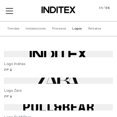
/
EN
ES
Tiendas
Instalaciones
Procesos
Logos
Retratos
Logos
Logo Inditex
ZIP
Logo Zara
ZIP