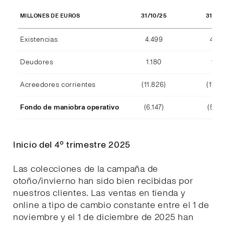
31/10/25
31/10
MILLONES DE EUROS
Existencias
4.499
4.29
Deudores
1.180
1.15
Acreedores corrientes
(11.826)
(11.39
Fondo de maniobra operativo
(6.147)
(5.94
Inicio del 4º trimestre 2025
Las colecciones de la campaña de
otoño/invierno han sido bien recibidas por
nuestros clientes. Las ventas en tienda y
online a tipo de cambio constante entre el 1 de
noviembre y el 1 de diciembre de 2025 han