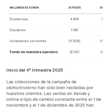
31/10/25
31/10
MILLONES DE EUROS
Existencias
4.499
4.29
Deudores
1.180
1.15
Acreedores corrientes
(11.826)
(11.39
Fondo de maniobra operativo
(6.147)
(5.94
Inicio del 4º trimestre 2025
Las colecciones de la campaña de
otoño/invierno han sido bien recibidas por
nuestros clientes. Las ventas en tienda y
online a tipo de cambio constante entre el 1 de
noviembre y el 1 de diciembre de 2025 han