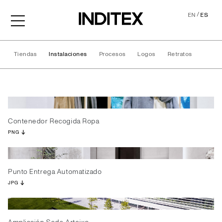
/
EN
ES
Tiendas
Instalaciones
Procesos
Logos
Retratos
Instalaciones
Contenedor Recogida Ropa
PNG
Punto Entrega Automatizado
JPG