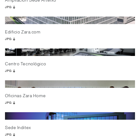
Ampliación Sede Arteixo
JPG
Edificio Zara.com
JPG
Centro Tecnológico
JPG
Oficinas Zara Home
JPG
Sede Inditex
JPG