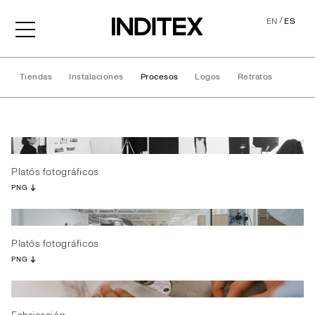
/
EN
ES
Tiendas
Instalaciones
Procesos
Logos
Retratos
Procesos
Platós fotográficos
PNG
Platós fotográficos
PNG