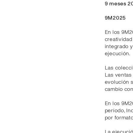
9 meses 20
9M2025
En los 9M2
creativida
integrado y
ejecución.
Las colecci
Las ventas 
evolución s
cambio con
En los 9M20
período, In
por formato
La ejecuci