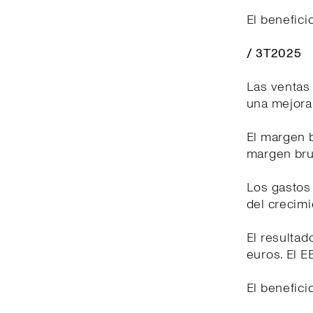
El benefici
/ 3T2025
Las ventas 
una mejora,
El margen b
margen brut
Los gastos 
del crecimi
El resultad
euros. El E
El benefici