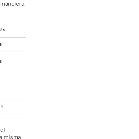
inanciera
/24
68
69
)
24
el
la misma