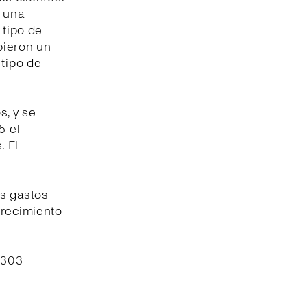
n una
 tipo de
bieron un
 tipo de
s, y se
5 el
. El
os gastos
crecimiento
.303