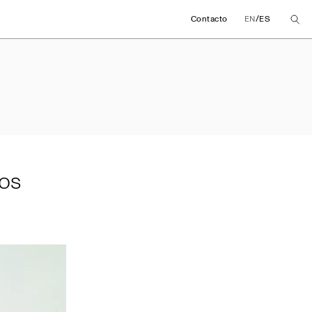
/
Contacto
EN
ES
meros meses 2025
os