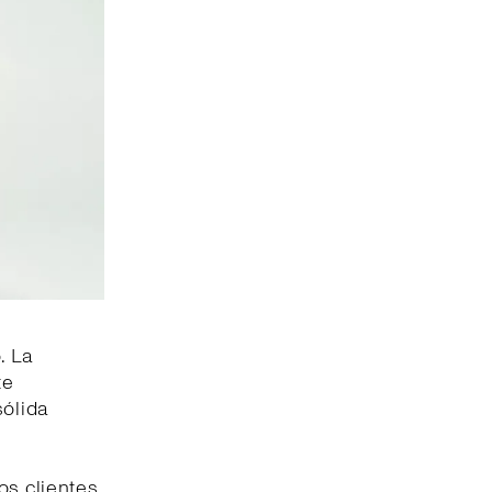
. La
te
sólida
os clientes.