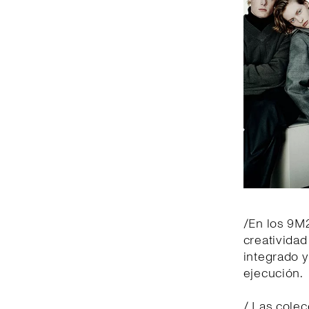
/En los 9M
creativida
integrado y
ejecución.
/ Las colec