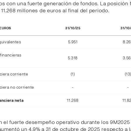
s con una fuerte generación de fondos. La posición f
 11.268 millones de euros al final del período.
31/10/25
31/10
 EUROS
quivalentes
5.951
8.2
financieras
5.318
3.5
ciera corriente
(1)
(13
ciera no corriente
-
-
anciera neta
11.268
11.8
on el fuerte desempeño operativo durante los 9M2025 
 aumentó un 4,9% a 31 de octubre de 2025 respecto a 