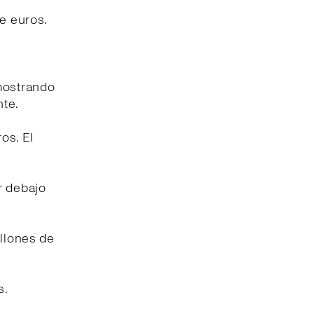
de euros.
 mostrando
nte.
os. El
r debajo
illones de
s.