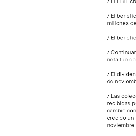
/ El EBIT c
/ El benefi
millones de
/ El benefi
/ Continua
neta fue de
/ El divide
de noviemb
/ Las cole
recibidas p
cambio cons
crecido un 
noviembre 