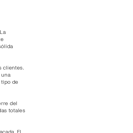
 La
te
sólida
 clientes.
n una
 tipo de
rre del
das totales
acada. El