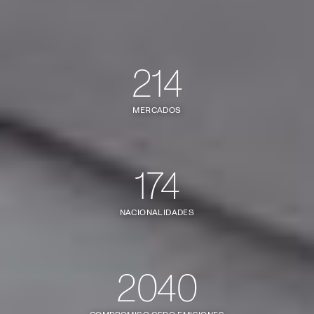
214
MERCADOS
174
NACIONALIDADES
2040