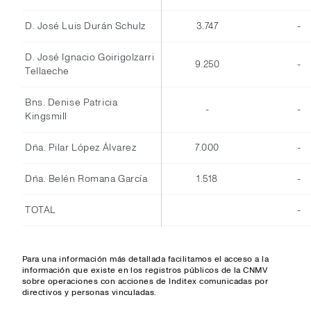
D. José Luis Durán Schulz
3.747
-
D. José Ignacio Goirigolzarri
9.250
-
Tellaeche
Bns. Denise Patricia
-
-
Kingsmill
Dña. Pilar López Álvarez
7.000
-
Dña. Belén Romana García
1.518
-
TOTAL
-
Para una información más detallada facilitamos el acceso a la
información que existe en los registros públicos de la CNMV
sobre operaciones con acciones de Inditex comunicadas por
directivos y personas vinculadas.