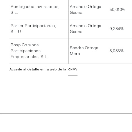
Pontegadea Inversiones,
Amancio Ortega
50,010%
S.L.
Gaona
Partler Participaciones,
Amancio Ortega
9,284%
S.L.U.
Gaona
Rosp Corunna
Sandra Ortega
Participaciones
5,053%
Mera
Empresariales, S.L.
Accede al detalle en la web de la
CNMV