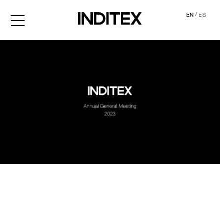
/
EN
ES
AGM2023 Audio Descripti