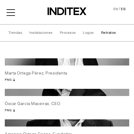
/
EN
ES
Tiendas
Instalaciones
Procesos
Logos
Retratos
Retratos
Marta Ortega Pérez, Presidenta
PNG
Óscar García Maceiras, CEO
PNG