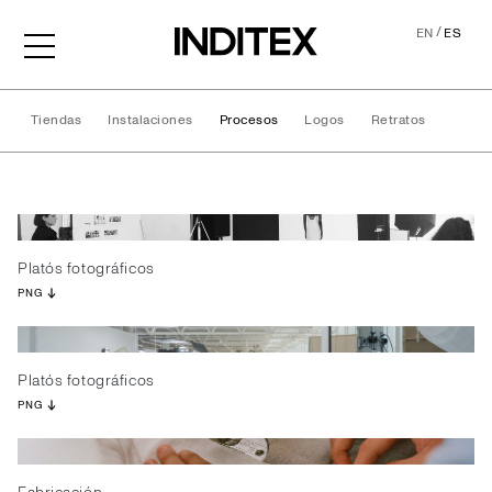
/
EN
ES
Tiendas
Instalaciones
Procesos
Logos
Retratos
Procesos
Platós fotográficos
PNG
Platós fotográficos
PNG