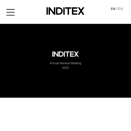
/
EN
ES
AGM2023 Audio Descripti