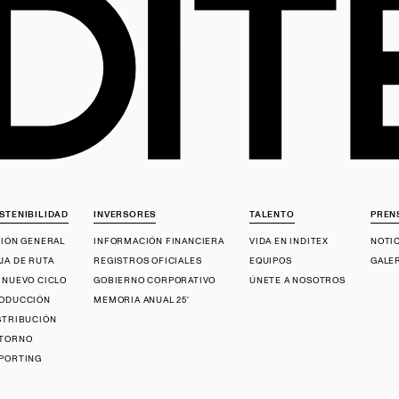
STENIBILIDAD
INVERSORES
TALENTO
PREN
SIÓN GENERAL
INFORMACIÓN FINANCIERA
VIDA EN INDITEX
NOTI
JA DE RUTA
REGISTROS OFICIALES
EQUIPOS
GALE
 NUEVO CICLO
GOBIERNO CORPORATIVO
ÚNETE A NOSOTROS
ODUCCIÓN
MEMORIA ANUAL 25'
STRIBUCIÓN
TORNO
PORTING