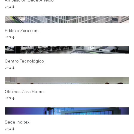
Ampliación Sede Arteixo
JPG
Edificio Zara.com
JPG
Centro Tecnológico
JPG
Oficinas Zara Home
JPG
Sede Inditex
JPG