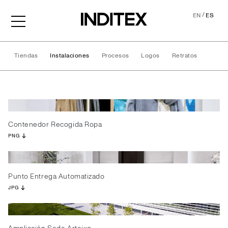
/
EN
ES
Tiendas
Instalaciones
Procesos
Logos
Retratos
Instalaciones
Contenedor Recogida Ropa
PNG
Punto Entrega Automatizado
JPG