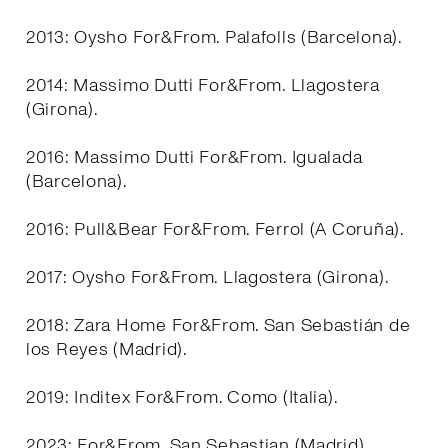
2013: Oysho For&From. Palafolls (Barcelona).
2014: Massimo Dutti For&From. Llagostera
(Girona).
2016: Massimo Dutti For&From. Igualada
(Barcelona).
2016: Pull&Bear For&From. Ferrol (A Coruña).
2017: Oysho For&From. Llagostera (Girona).
2018: Zara Home For&From. San Sebastián de
los Reyes (Madrid).
2019: Inditex For&From. Como (Italia).
2023: For&From. San Sebastian (Madrid).