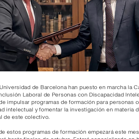
a Universidad de Barcelona han puesto en marcha la 
Inclusión Laboral de Personas con Discapacidad Intele
o de impulsar programas de formación para personas 
d intelectual y fomentar la investigación en materia d
l de este colectivo.
 de estos programas de formación empezará este mes 