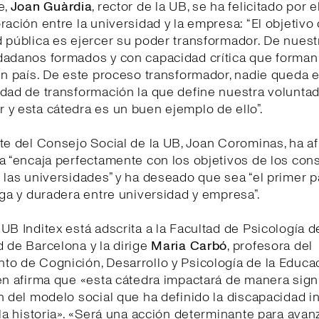
e,
Joan Guàrdia
, rector de la UB, se ha felicitado por e
ración entre la universidad y la empresa: “El objetivo
 pública es ejercer su poder transformador. De nuest
dadanos formados y con capacidad crítica que forman 
un país. De este proceso transformador, nadie queda e
dad de transformación la que define nuestra volunta
 y esta cátedra es un buen ejemplo de ello”.
te del Consejo Social de la UB, Joan Corominas, ha a
a “encaja perfectamente con los objetivos de los con
 las universidades” y ha deseado que sea “el primer 
rga y duradera entre universidad y empresa”.
UB Inditex está adscrita a la Facultad de Psicología d
 de Barcelona y la dirige
Maria Carbó
, profesora del
o de Cognición, Desarrollo y Psicología de la Educa
en afirma que «esta cátedra impactará de manera signi
n del modelo social que ha definido la discapacidad in
 la historia». «Será una acción determinante para avanz