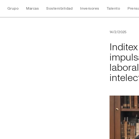
Grupo
Marcas
Sostenibilidad
Inversores
Talento
Prens
Inditex y la Unive
14/2/2025
Indite
impuls
labora
intelec