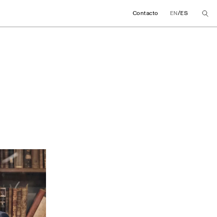
/
Contacto
EN
ES
a impulsan una cáte