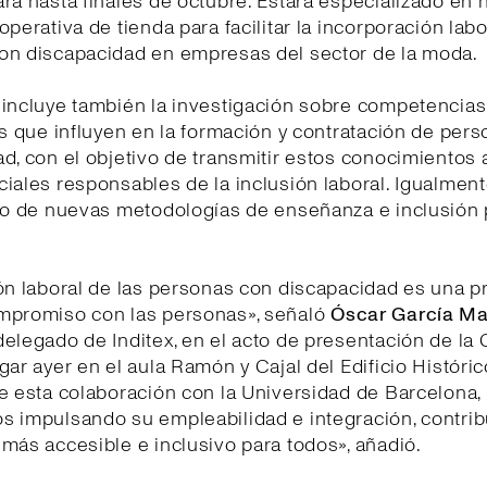
rá hasta finales de octubre. Estará especializado en 
operativa de tienda para facilitar la incorporación labo
on discapacidad en empresas del sector de la moda.
incluye también la investigación sobre competencias,
es que influyen en la formación y contratación de per
d, con el objetivo de transmitir estos conocimientos 
iales responsables de la inclusión laboral. Igualment
lo de nuevas metodologías de enseñanza e inclusión 
ón laboral de las personas con discapacidad es una p
mpromiso con las personas», señaló
Óscar García Ma
elegado de Inditex, en el acto de presentación de la 
gar ayer en el aula Ramón y Cajal del Edificio Históric
e esta colaboración con la Universidad de Barcelona,
s impulsando su empleabilidad e integración, contri
más accesible e inclusivo para todos», añadió.