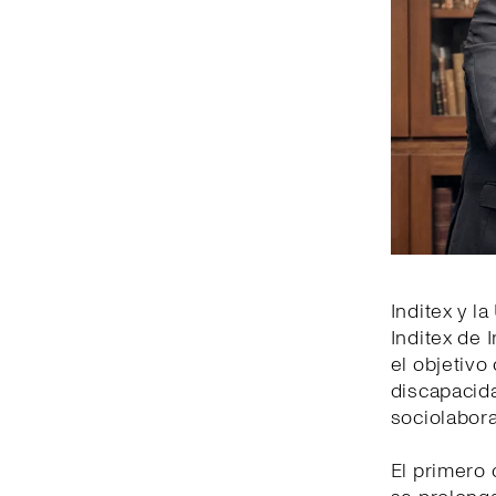
Inditex y l
Inditex de 
el objetiv
discapacida
sociolabora
El primero