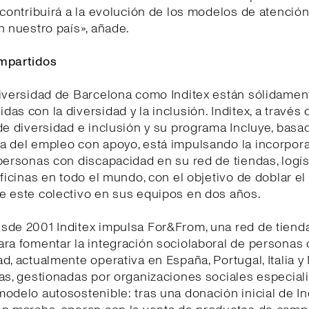
 contribuirá a la evolución de los modelos de atención
n nuestro país», añade.
mpartidos
niversidad de Barcelona como Inditex están sólidamen
as con la diversidad y la inclusión. Inditex, a través 
de diversidad e inclusión y su programa Incluye, basa
a del empleo con apoyo, está impulsando la incorpor
personas con discapacidad en su red de tiendas, logís
oficinas en todo el mundo, con el objetivo de doblar e
e este colectivo en sus equipos en dos años.
sde 2001 Inditex impulsa For&From, una red de tiend
ra fomentar la integración sociolaboral de personas
d, actualmente operativa en España, Portugal, Italia y
as, gestionadas por organizaciones sociales especial
odelo autosostenible: tras una donación inicial de In