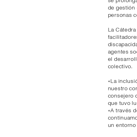
se prolonga
de gestión 
personas c
La Cátedra 
facilitador
discapacida
agentes soc
el desarrol
colectivo.
«La inclusi
nuestro co
consejero d
que tuvo lu
«A través d
continuamo
un entorno 