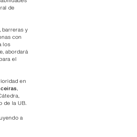
habilidades
ral de
 barreras y
sonas con
a los
e, abordará
para el
rioridad en
ceiras
,
Cátedra,
o de la UB.
buyendo a