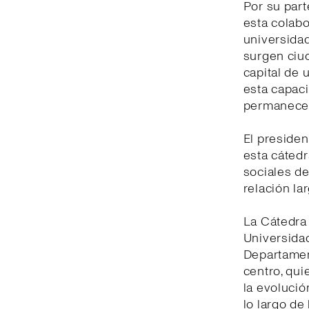
Por su part
esta colabo
universidad
surgen ciu
capital de 
esta capaci
permanecer
El presiden
esta cátedr
sociales de
relación la
La Cátedra 
Universidad
Departament
centro, qui
la evolució
lo largo de