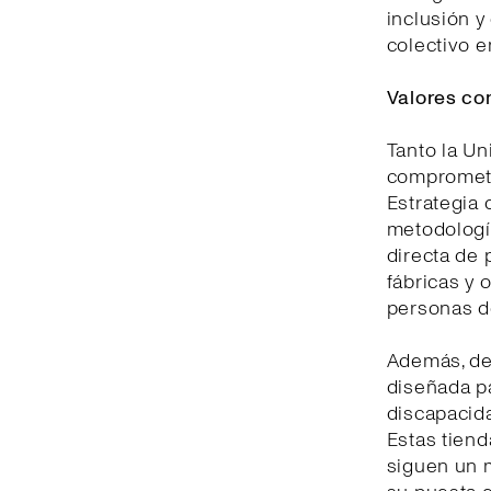
inclusión y
colectivo e
Valores co
Tanto la U
comprometid
Estrategia 
metodologí
directa de 
fábricas y 
personas d
Además, de
diseñada pa
discapacida
Estas tiend
siguen un m