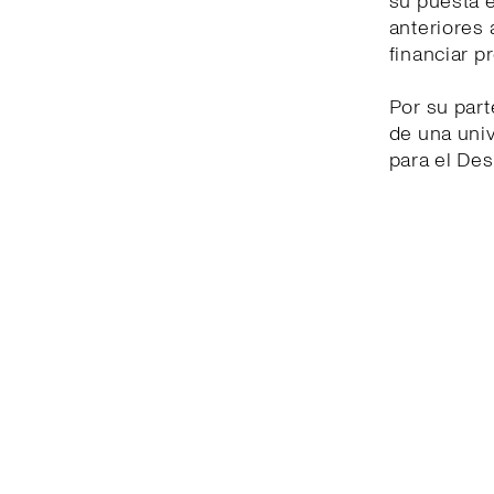
su puesta 
anteriores 
financiar p
Por su part
de una univ
para el Des