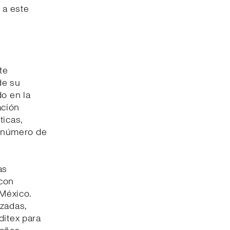
 a este
te
de su
do en la
ación
ticas,
l número de
as
 con
 México.
izadas,
ditex para