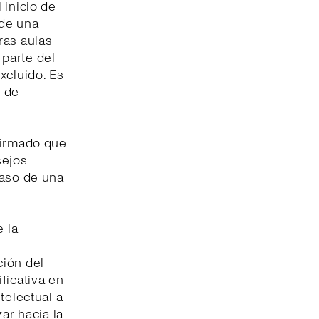
l inicio de
 de una
ras aulas
parte del
xcluido. Es
d de
firmado que
sejos
paso de una
e la
ción del
ficativa en
telectual a
ar hacia la