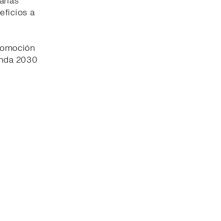
pañas
eficios a
promoción
enda 2030