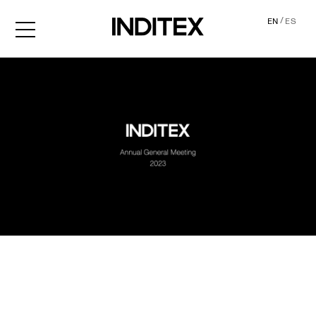
/
EN
ES
AGM2023 Audio Descripti