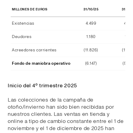
31/10/25
31/10
MILLONES DE EUROS
Existencias
4.499
4.29
Deudores
1.180
1.15
Acreedores corrientes
(11.826)
(11.39
Fondo de maniobra operativo
(6.147)
(5.94
Inicio del 4º trimestre 2025
Las colecciones de la campaña de
otoño/invierno han sido bien recibidas por
nuestros clientes. Las ventas en tienda y
online a tipo de cambio constante entre el 1 de
noviembre y el 1 de diciembre de 2025 han