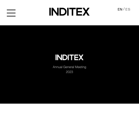
/
EN
ES
AGM2023 Audio Descripti