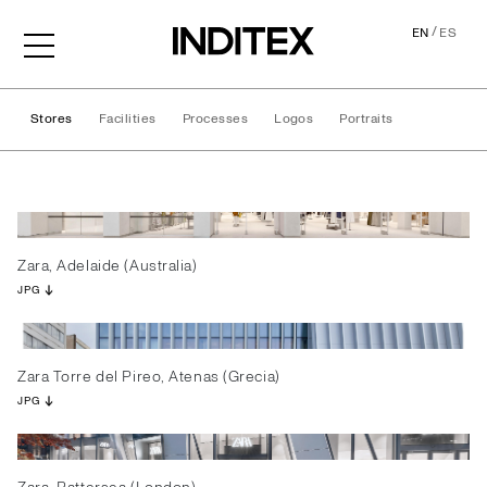
/
EN
ES
Stores
Facilities
Processes
Logos
Portraits
Stores
Zara, Adelaide (Australia)
JPG
Zara Torre del Pireo, Atenas (Grecia)
JPG