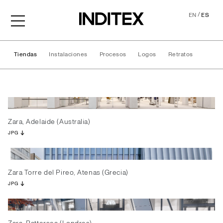
/
EN
ES
Tiendas
Instalaciones
Procesos
Logos
Retratos
Tiendas
Zara, Adelaide (Australia)
JPG
Zara Torre del Pireo, Atenas (Grecia)
JPG