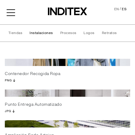
/
EN
ES
Tiendas
Instalaciones
Procesos
Logos
Retratos
Instalaciones
Contenedor Recogida Ropa
PNG
Punto Entrega Automatizado
JPG