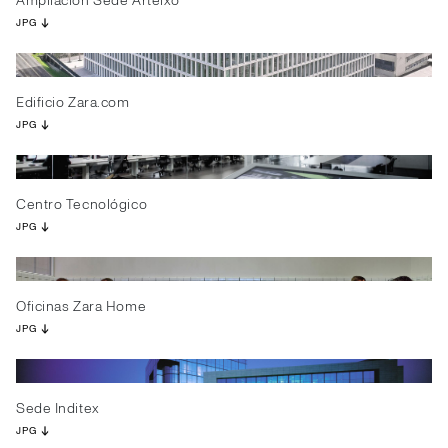
Ampliación Sede Arteixo
JPG
Edificio Zara.com
JPG
Centro Tecnológico
JPG
Oficinas Zara Home
JPG
Sede Inditex
JPG