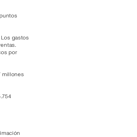
 puntos
. Los gastos
ventas.
cos por
7 millones
5.754
timación