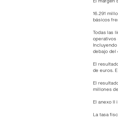
El margen b
16.291 mill
básicos fr
Todas las l
operativos 
Incluyendo
debajo del 
El resultad
de euros. E
El resultad
millones de
El anexo II
La tasa fis