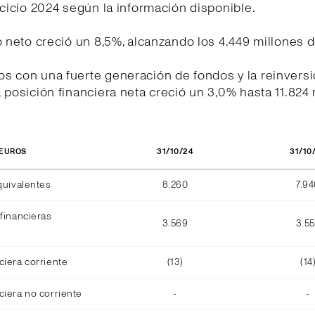
rcicio 2024 según la información disponible.
o neto creció un 8,5%, alcanzando los 4.449 millones 
s con una fuerte generación de fondos y la reinversi
 posición financiera neta creció un 3,0% hasta 11.824
31/10/24
31/10
 EUROS
quivalentes
8.260
7.9
financieras
3.569
3.5
ciera corriente
(13)
(14
ciera no corriente
-
-