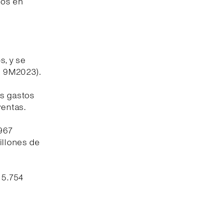
ios en
s, y se
os 9M2023).
os gastos
ventas.
.967
illones de
 5.754
.