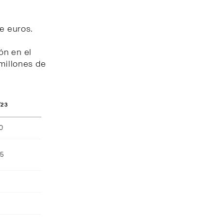
de euros.
ón en el
 millones de
/23
40
55
)