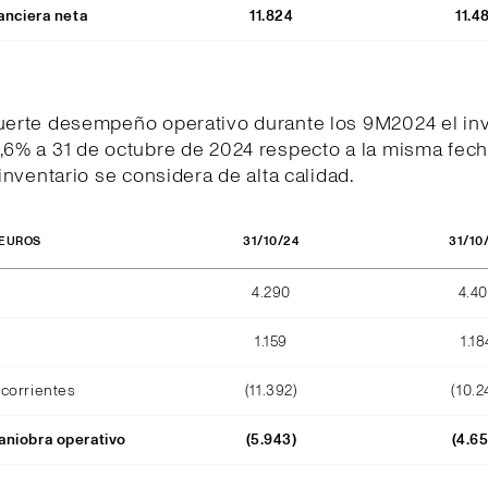
anciera neta
11.824
11.4
fuerte desempeño operativo durante los 9M2024 el inv
,6% a 31 de octubre de 2024 respecto a la misma fech
l inventario se considera de alta calidad.
31/10/24
31/10
 EUROS
4.290
4.4
1.159
1.18
corrientes
(11.392)
(10.2
niobra operativo
(5.943)
(4.6