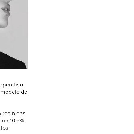
operativo,
l modelo de
 recibidas
n un 10,5%,
 los