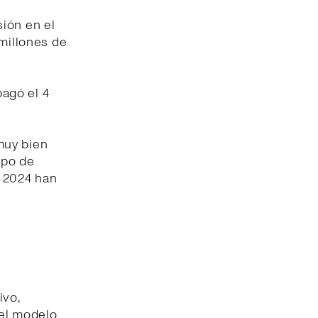
ión en el
 millones de
pagó el 4
muy bien
ipo de
e 2024 han
ivo,
del modelo