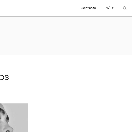
/
Contacto
EN
ES
meros meses 2024
os