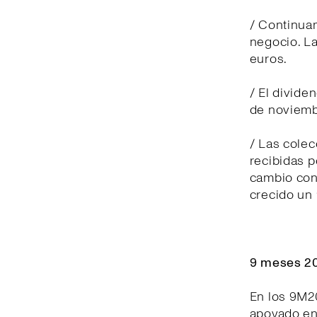
/ Continuam
negocio. La
euros.
/ El divide
de noviemb
/ Las cole
recibidas p
cambio cons
crecido un
9 meses 20
En los 9M2
apoyado en 