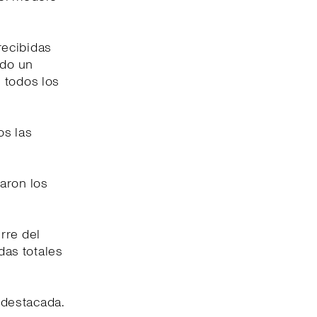
recibidas
ido un
 todos los
os las
aron los
rre del
das totales
 destacada.