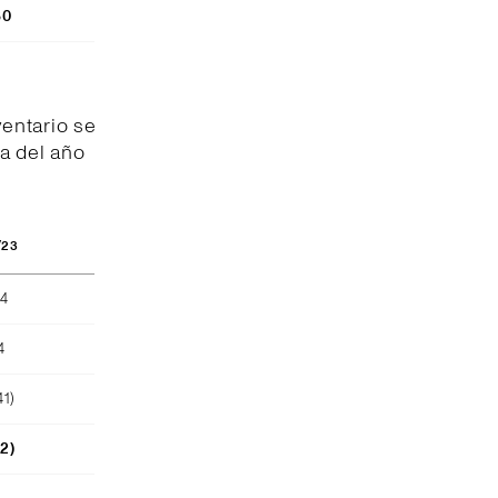
80
entario se
a del año
/23
04
4
41)
52)