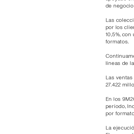
de negocio 
Las colecc
por los cli
10,5%, con 
formatos.
Continuamo
líneas de l
Las ventas 
27.422 mill
En los 9M20
período, In
por formato
La ejecuci