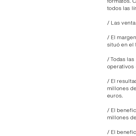
formatos. 
todos las l
/ Las venta
/ El margen
situó en el
/ Todas las
operativos 
/ El result
millones de
euros.
/ El benefi
millones de
/ El benefi