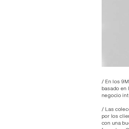
/ En los 9M
basado en l
negocio int
/ Las cole
por los cli
con una bu