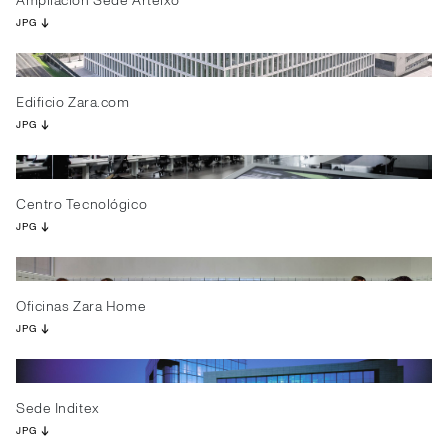
Ampliación Sede Arteixo
JPG
Edificio Zara.com
JPG
Centro Tecnológico
JPG
Oficinas Zara Home
JPG
Sede Inditex
JPG