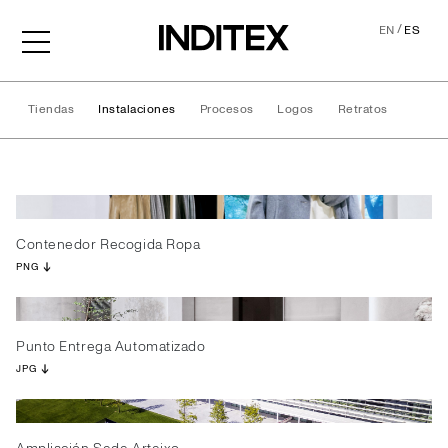
/
EN
ES
Tiendas
Instalaciones
Procesos
Logos
Retratos
Instalaciones
Contenedor Recogida Ropa
PNG
Punto Entrega Automatizado
JPG