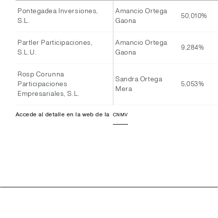
Pontegadea Inversiones,
Amancio Ortega
50,010%
S.L.
Gaona
Partler Participaciones,
Amancio Ortega
9,284%
S.L.U.
Gaona
Rosp Corunna
Sandra Ortega
Participaciones
5,053%
Mera
Empresariales, S.L.
Accede al detalle en la web de la
CNMV