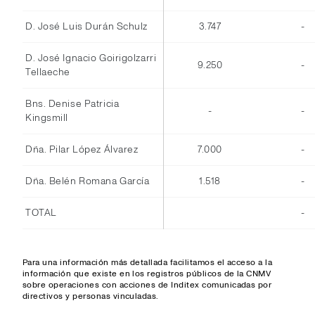
D. José Luis Durán Schulz
3.747
-
D. José Ignacio Goirigolzarri
9.250
-
Tellaeche
Bns. Denise Patricia
-
-
Kingsmill
Dña. Pilar López Álvarez
7.000
-
Dña. Belén Romana García
1.518
-
TOTAL
-
Para una información más detallada facilitamos el acceso a la
información que existe en los registros públicos de la CNMV
sobre operaciones con acciones de Inditex comunicadas por
directivos y personas vinculadas.