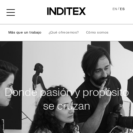
/
EN
ES
Más que un trabajo
¿Qué ofrecemos?
Cómo somos
Vida en Inditex
Donde pasión y propósito
se cruzan