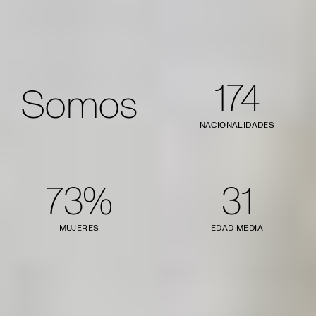
174
Somos
NACIONALIDADES
73%
31
MUJERES
EDAD MEDIA