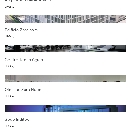
Ampliación Sede Arteixo
JPG
Edificio Zara.com
JPG
Centro Tecnológico
JPG
Oficinas Zara Home
JPG
Sede Inditex
JPG