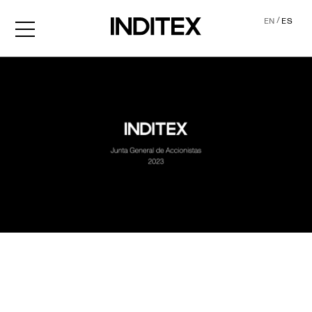
/
EN
ES
JGA2023 Audio descripció