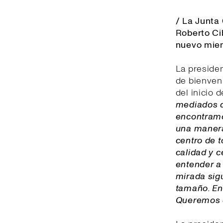
/ La Junta
Roberto Ci
nuevo miem
La presiden
de bienveni
del inicio 
mediados d
encontramo
una manera 
centro de 
calidad y c
entender a
mirada sigu
tamaño. En 
Queremos q