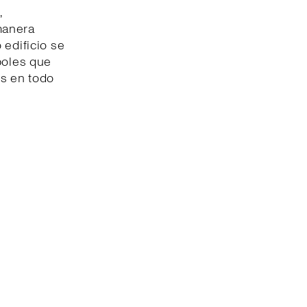
,
manera
 edificio se
boles que
s en todo