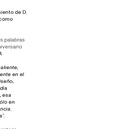
iento de D.
 como
us palabras
niversario
A
aliente;
ente en el
iseño,
ndía
, esa
sólo en
ncia.
s
”.