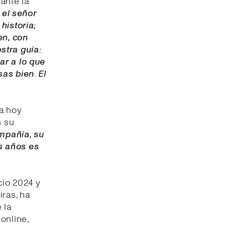
ante la
el señor
historia;
en, con
stra guía:
ar a lo que
as bien. El
a hoy
n su
mpañía, su
s años es
cio 2024 y
iras, ha
 la
online,