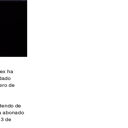
tex ha
idado
nero de
idendo de
ya abonado
 3 de