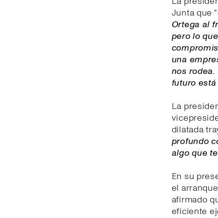
La presiden
Junta que “
Ortega al f
pero lo que
compromiso
una empres
nos rodea. 
futuro est
La presiden
vicepreside
dilatada tr
profundo c
algo que t
En su prese
el arranque
afirmado q
eficiente e