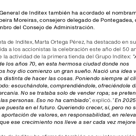
 General de Inditex también ha acordado el nombram
beira Moreiras, consejero delegado de Pontegadea,
bro del Consejo de Administración.
ta de Inditex, Marta Ortega Pérez, ha destacado en s
da a los accionistas la celebración este año del 50 a
de la actividad de la primera tienda del Grupo Inditex:
“
e los años 70, en esta hermosa ciudad donde nos
s hoy dio comienzo un gran sueño. Nació una idea v
distinta de hacer las cosas. Poniendo siempre al cli
todo: escuchándole, comprendiéndole, ofreciéndole d
ercanía. No se trataba solo de vender ropa; se prete
 las personas. Eso no ha cambiado
”, explicó. “
E
n 2025
e puesta en el futuro. Queriendo crecer, sí, pero no 
aportación de valores, en responsabilidad, en releva
ue ese crecimiento nos lleve a ser cada vez mejore