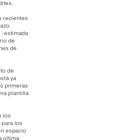
itex.
s recientes
azo.
5 -estimada
rio de
ones de
cto de
está ya
us primeras
a plantilla
n los
 para los
un espacio
 última