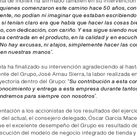
ta de Inditex ha afirmado también en su intervención 
quienes comenzaron este camino hace 50 años, con 
rente, no podían ni imaginar que estaban escribiendo 
 sí tenían claro era que había que hacer las cosas bi
, con dedicación, con cariño. Y esa sigue siendo nue
a centrada en el producto, en la calidad y en escuch
No hay excusas, ni atajos, simplemente hacer las cos
á en nuestras manos
”.
ta ha finalizado su intervención agradeciendo al hast
nte del Grupo, José Arnau Sierra, la labor realizada e
ayectoria dentro del Grupo: “
Su contribución a esta co
onocimiento y entrega a esta empresa durante tanto
endremos para siempre con nosotros
”.
ntación a los accionistas de los resultados del ejerci
 del actual, el consejero delegado, Óscar García Mace
ue el excelente desempeño del Grupo es resultado de
jecución del modelo de negocio integrado de tienda y 