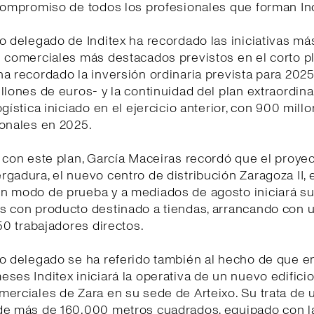
compromiso de todos los profesionales que forman Ind
o delegado de Inditex ha recordado las iniciativas má
 comerciales más destacados previstos en el corto pl
a recordado la inversión ordinaria prevista para 202
llones de euros- y la continuidad del plan extraordina
ogística iniciado en el ejercicio anterior, con 900 mill
ionales en 2025.
 con este plan, García Maceiras recordó que el proye
gadura, el nuevo centro de distribución Zaragoza II, 
n modo de prueba y a mediados de agosto iniciará s
 con producto destinado a tiendas, arrancando con un
250 trabajadores directos.
o delegado se ha referido también al hecho de que e
ses Inditex iniciará la operativa de un nuevo edificio
erciales de Zara en su sede de Arteixo. Su trata de 
de más de 160.000 metros cuadrados, equipado con la