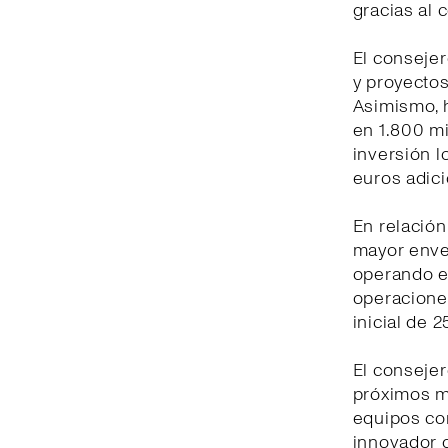
gracias al 
El consejer
y proyectos
Asimismo, h
en 1.800 mi
inversión l
euros adic
En relación
mayor enver
operando e
operaciones
inicial de 
El consejer
próximos me
equipos com
innovador 