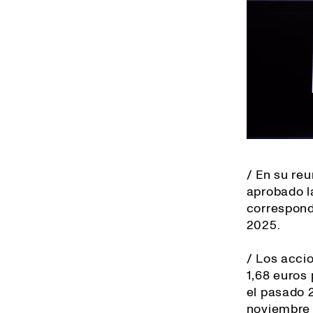
/ En su reu
aprobado l
correspondi
2025.
/ Los accio
1,68 euros
el pasado 
noviembre 