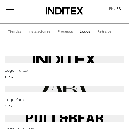
/
EN
ES
Tiendas
Instalaciones
Procesos
Logos
Retratos
Logos
Logo Inditex
ZIP
Logo Zara
ZIP