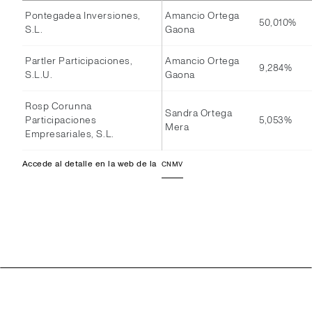
Pontegadea Inversiones,
Amancio Ortega
50,010%
S.L.
Gaona
Partler Participaciones,
Amancio Ortega
9,284%
S.L.U.
Gaona
Rosp Corunna
Sandra Ortega
Participaciones
5,053%
Mera
Empresariales, S.L.
Accede al detalle en la web de la
CNMV