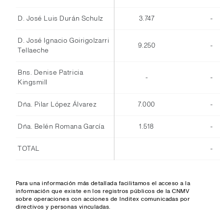
D. José Luis Durán Schulz
3.747
-
D. José Ignacio Goirigolzarri
9.250
-
Tellaeche
Bns. Denise Patricia
-
-
Kingsmill
Dña. Pilar López Álvarez
7.000
-
Dña. Belén Romana García
1.518
-
TOTAL
-
Para una información más detallada facilitamos el acceso a la
información que existe en los registros públicos de la CNMV
sobre operaciones con acciones de Inditex comunicadas por
directivos y personas vinculadas.