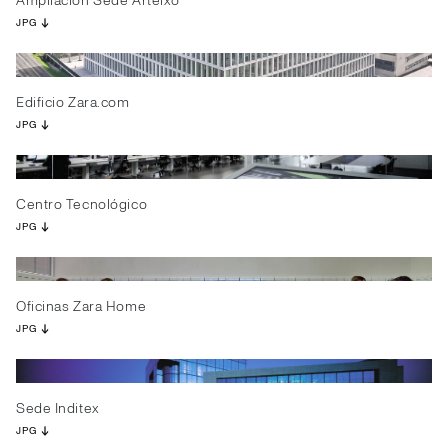
Ampliación Sede Arteixo
JPG
Edificio Zara.com
JPG
Centro Tecnológico
JPG
Oficinas Zara Home
JPG
Sede Inditex
JPG