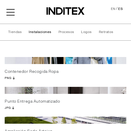
/
EN
ES
Tiendas
Instalaciones
Procesos
Logos
Retratos
Instalaciones
Contenedor Recogida Ropa
PNG
Punto Entrega Automatizado
JPG