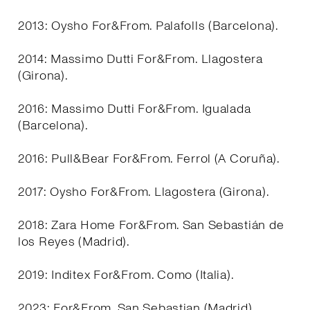
2013: Oysho For&From. Palafolls (Barcelona).
2014: Massimo Dutti For&From. Llagostera
(Girona).
2016: Massimo Dutti For&From. Igualada
(Barcelona).
2016: Pull&Bear For&From. Ferrol (A Coruña).
2017: Oysho For&From. Llagostera (Girona).
2018: Zara Home For&From. San Sebastián de
los Reyes (Madrid).
2019: Inditex For&From. Como (Italia).
2023: For&From. San Sebastian (Madrid).