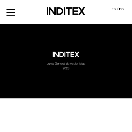
/
EN
ES
JGA2023 Audio descripció