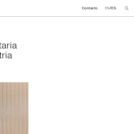
/
Contacto
EN
ES
rsitaria de 50 muje
taria
ria