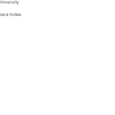
University
s
para todas