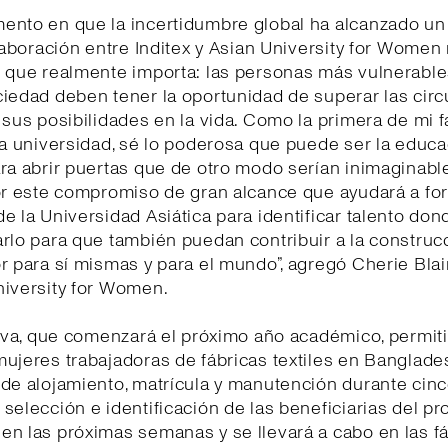
ento en que la incertidumbre global ha alcanzado u
olaboración entre Inditex y Asian University for Women
o que realmente importa: las personas más vulnerabl
iedad deben tener la oportunidad de superar las cir
 sus posibilidades en la vida. Como la primera de mi f
la universidad, sé lo poderosa que puede ser la educ
ra abrir puertas que de otro modo serían inimaginable
or este compromiso de gran alcance que ayudará a for
e la Universidad Asiática para identificar talento don
rlo para que también puedan contribuir a la construc
r para sí mismas y para el mundo”, agregó Cherie Blair
niversity for Women.
tiva, que comenzará el próximo año académico, permiti
ujeres trabajadoras de fábricas textiles en Banglade
de alojamiento, matrícula y manutención durante cinc
selección e identificación de las beneficiarias del p
n las próximas semanas y se llevará a cabo en las f