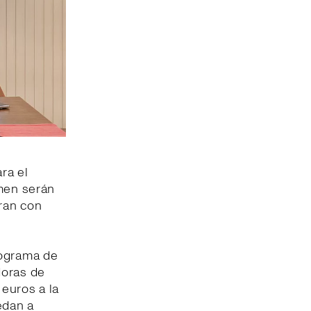
ra el
omen serán
ran con
rograma de
doras de
 euros a la
edan a