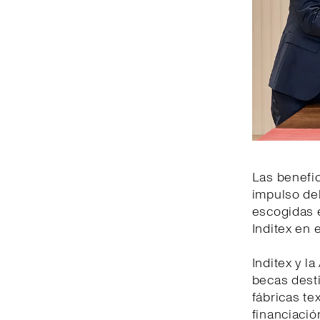
Las benefic
impulso del
escogidas 
Inditex en e
Inditex y 
becas dest
fábricas te
financiació