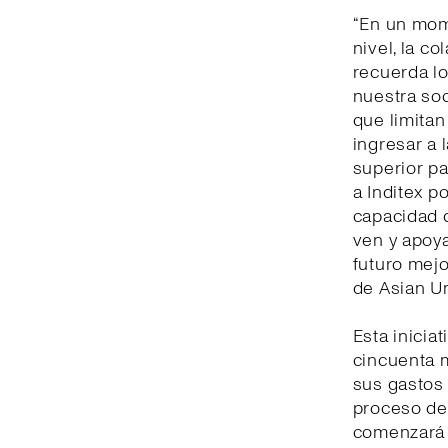
“En un mom
nivel, la c
recuerda l
nuestra soc
que limitan
ingresar a 
superior pa
a Inditex p
capacidad d
ven y apoya
futuro mejo
de Asian U
Esta inicia
cincuenta m
sus gastos 
proceso de 
comenzará e