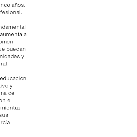
inco años,
fesional.
undamental
 aumenta a
 Women
que puedan
unidades y
ral.
a educación
ivo y
ama de
on el
amientas
 sus
rcía