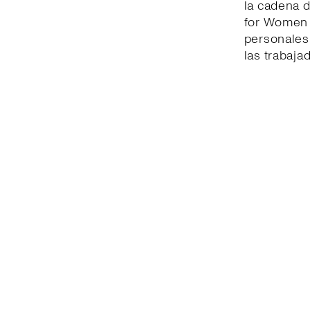
la cadena d
for Women l
personales 
las trabaja