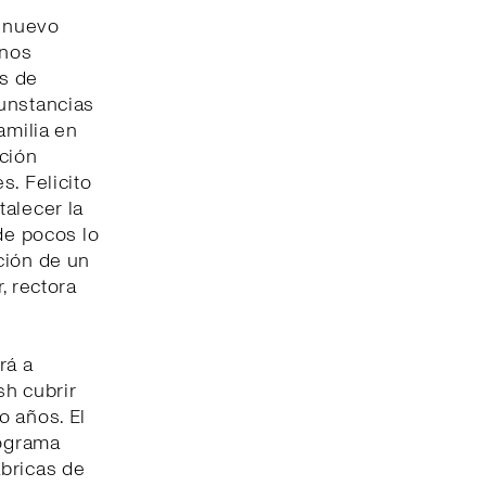
n nuevo
 nos
es de
cunstancias
amilia en
ación
s. Felicito
talecer la
de pocos lo
ción de un
, rectora
rá a
sh cubrir
o años. El
rograma
ábricas de