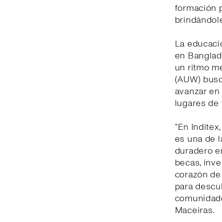
formación p
brindándol
La educaci
en Banglad
un ritmo m
(AUW) busc
avanzar en 
lugares de 
“En Inditex
es una de 
duradero e
becas, inve
corazón de
para descu
comunidades
Maceiras.