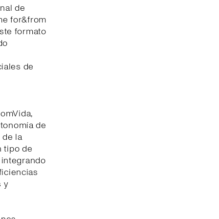
onal de
me for&from
este formato
do
iales de
comVida,
autonomía de
 de la
 tipo de
, integrando
ficiencias
 y