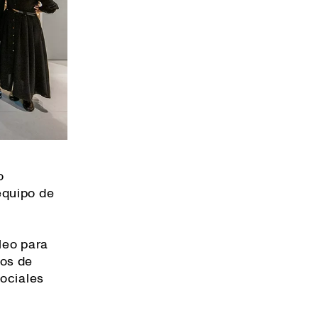
o
equipo de
leo para
ros de
sociales