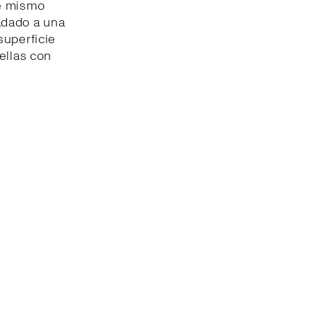
te mismo
adado a una
superficie
ellas con