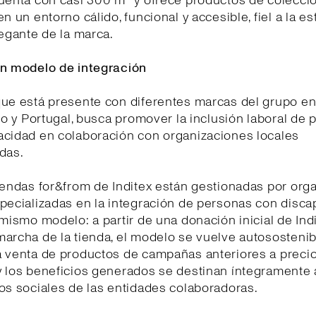
cuenta con casi 300 m² y ofrece productos de colecci
n un entorno cálido, funcional y accesible, fiel a la es
legante de la marca.
un modelo de integración
que está presente con diferentes marcas del grupo en
ico y Portugal, busca promover la inclusión laboral de
acidad en colaboración con organizaciones locales
das.
iendas for&from de Inditex están gestionadas por org
pecializadas en la integración de personas con disca
 mismo modelo: a partir de una donación inicial de Indi
archa de la tienda, el modelo se vuelve autosostenib
a venta de productos de campañas anteriores a preci
 los beneficios generados se destinan íntegramente a
os sociales de las entidades colaboradoras.