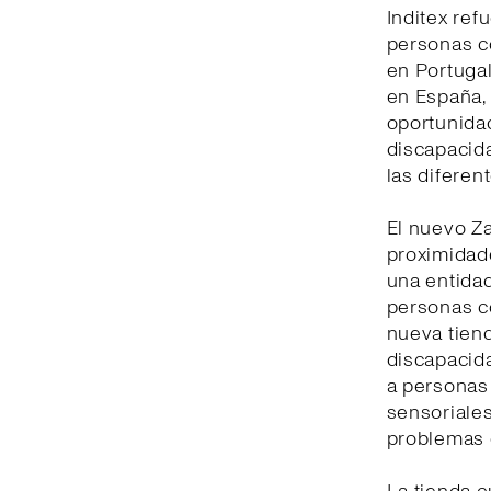
Inditex ref
personas c
en Portugal
en España, 
oportunidad
discapacid
las diferen
El nuevo Z
proximidad
una entidad
personas co
nueva tiend
discapacida
a personas 
sensoriales
problemas 