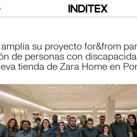
a
 proyecto for&from
x amplía su proyecto for&from par
ión de personas con discapacid
eva tienda de Zara Home en Por