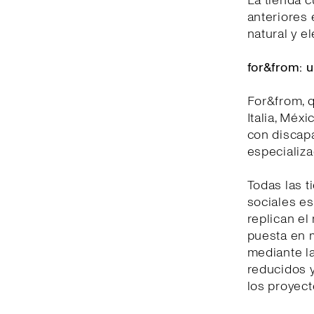
La tienda 
anteriores e
natural y e
for&from: 
For&from, 
Italia, Méx
con discap
especializa
Todas las t
sociales es
replican el
puesta en m
mediante l
reducidos y
los proyect