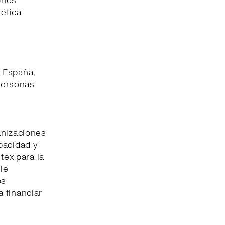
ones
tética
 España,
 personas
anizaciones
pacidad y
tex para la
le
os
 financiar