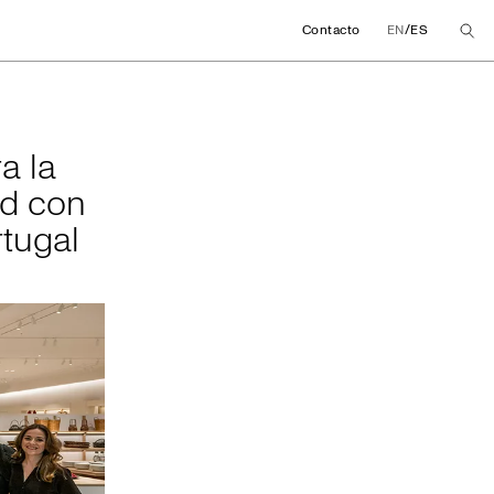
/
Contacto
EN
ES
 para la inclusión
a la
ad con
tugal