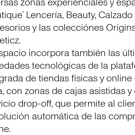
ersas zonas experienciales y esp
tique’ Lencería, Beauty, Calzado 
esorios y las colecciónes Origins
eticz.
espacio incorpora también las úl
edades tecnológicas de la plata
grada de tiendas físicas y online
, con zonas de cajas asistidas y 
icio drop-off, que permite al clie
olución automática de las comp
ne.