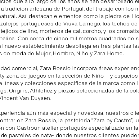
icios que a lo largo de los años se han desarrollado e
a tradición artesana de Portugal, del trabajo con los 
atural. Así, destacan elementos como la piedra de Lio
 azulejos portugueses de Viuva Lamego, los techos de
tejidos de lino, morteros de cal, corcho, y los cromat
balina. Con cerca de cinco mil metros cuadrados de s
el nuevo establecimiento despliega en tres plantas la
s de moda de Mujer, Hombre, Niño y Zara Home.
ad comercial, Zara Rossio incorpora áreas experienc
, zona de juegos en la sección de Niño – y espacios 
 líneas y colecciones específicas de la marca como L
s, Origins, Athleticz y piezas seleccionadas de la co
incent Van Duysen.
xperiencia aún más especial y novedosa, nuestros cli
ntrar en Zara Rossio, la pastelería “Zara by Castro”, 
n con Castroun atelier portugués especializado en la
de pasteles de nata- donde nuestros clientes pueden