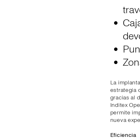
trav
Caj
dev
Pun
Zona
La implant
estrategia 
gracias al 
Inditex Ope
permite imp
nueva exper
Eficiencia