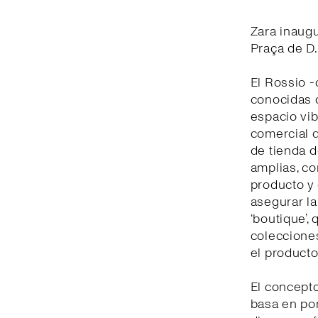
Zara inaug
Praça de D.
El Rossio -
conocidas d
espacio vib
comercial d
de tienda d
amplias, c
producto y 
asegurar la
‘boutique’,
colecciones
el producto
El concepto
basa en pon