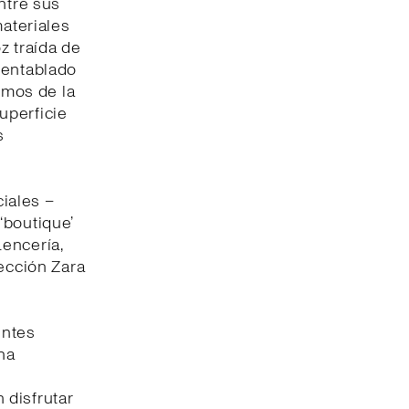
ntre sus
materiales
z traída de
 entablado
ismos de la
uperficie
s
iales –
‘boutique’
encería,
lección Zara
entes
una
 disfrutar