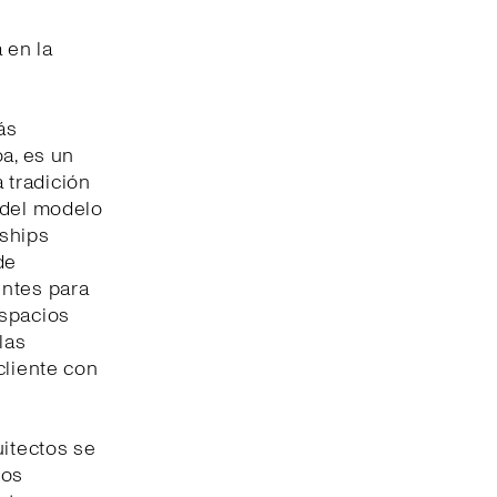
 en la
ás
oa, es un
a tradición
 del modelo
gships
de
entes para
espacios
las
cliente con
uitectos se
los