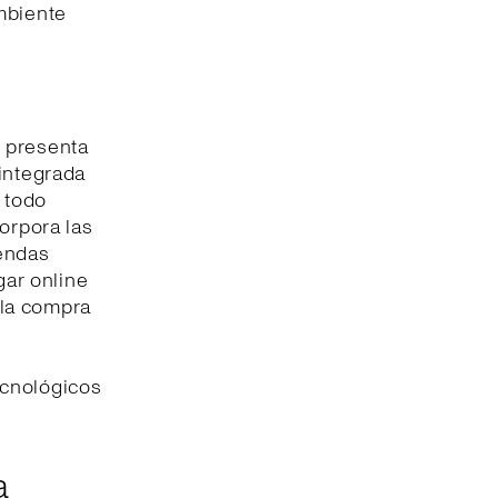
mbiente
e presenta
 integrada
n todo
corpora las
iendas
gar online
o la compra
ecnológicos
a