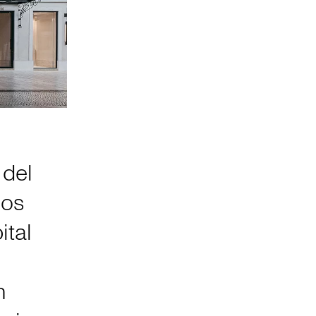
 del
los
ital
n