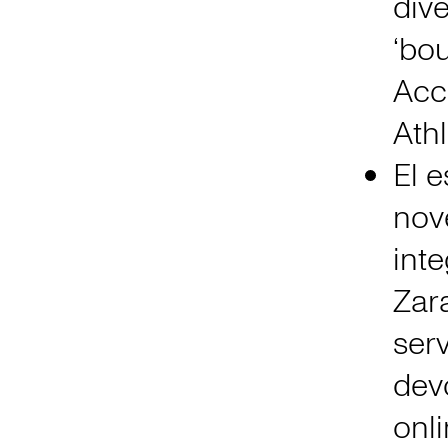
div
‘bou
Acc
Athl
El 
nov
inte
Zara
serv
dev
onli