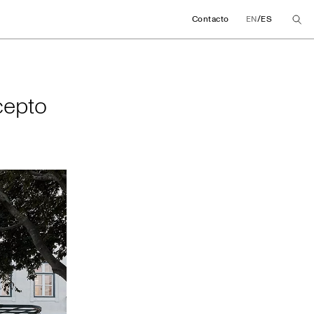
/
Contacto
EN
ES
oncepto de tienda
cepto