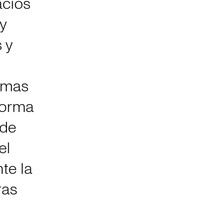
acios
y
 y
timas
forma
 de
el
nte la
ras