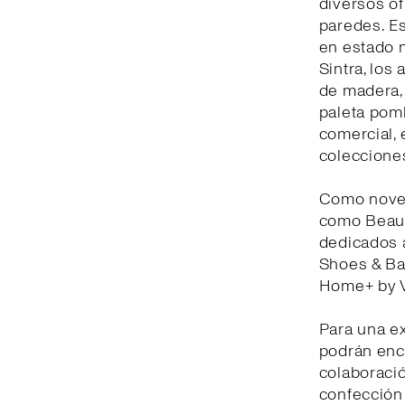
diversos of
paredes. Es
en estado n
Sintra, los
de madera, 
paleta pom
comercial, 
coleccione
Como noved
como Beauty
dedicados a
Shoes & Bag
Home+ by V
Para una e
podrán enco
colaboració
confección 