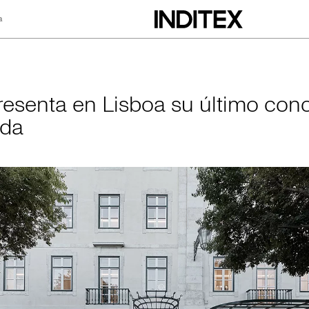
a
Lisboa su último c
resenta en Lisboa su último con
nda