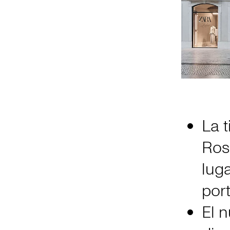
La t
Ross
lug
por
El 