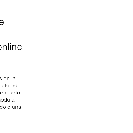
e
nline.
s en la
acelerado
renciado:
modular,
ndole una