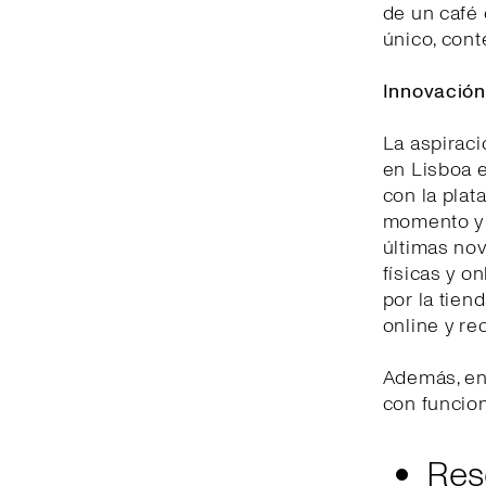
de un café 
único, cont
Innovación 
La aspirac
en Lisboa e
con la plat
momento y d
últimas nov
físicas y o
por la tien
online y re
Además, en
con funcio
Res