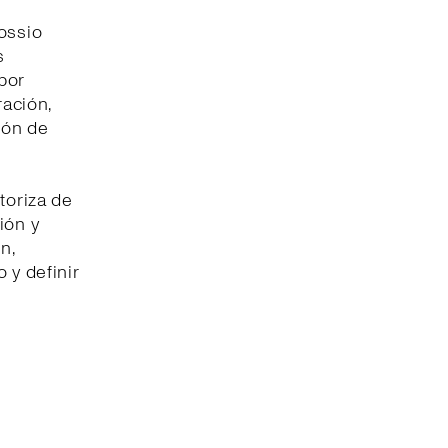
ossio
s
por
ración,
ión de
toriza de
ión y
n,
 y definir