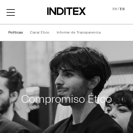
/
EN
ES
Políticas
Canal Ético
Informe de Transparencia
Compromiso Ético
Compromiso Ético