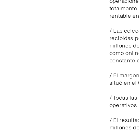
operaciones
totalmente
rentable en
/ Las cole
recibidas p
millones de
como online
constante c
/ El margen
situó en el
/ Todas las
operativos 
/ El result
millones de