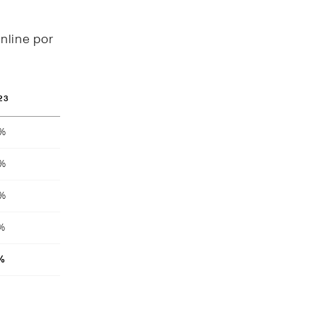
nline por
23
8%
4%
4%
4%
%