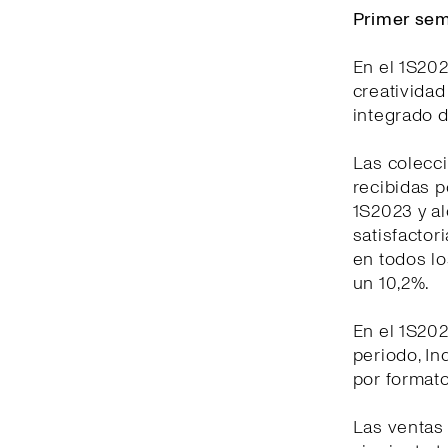
Primer sem
En el 1S202
creativida
integrado d
Las colecc
recibidas p
1S2023 y a
satisfactor
en todos lo
un 10,2%.
En el 1S202
periodo, In
por formato
Las ventas 