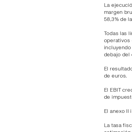
La ejecuci
margen brut
58,3% de la
Todas las l
operativos 
incluyendo
debajo del 
El resultad
de euros.
El EBIT cre
de impuest
El anexo II
La tasa fis