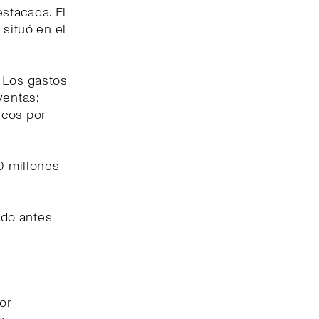
stacada. El
 situó en el
. Los gastos
ventas;
icos por
40 millones
tado antes
jor