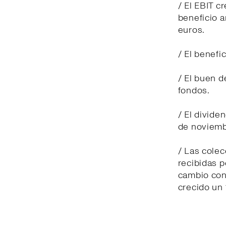
/ El EBIT c
beneficio a
euros.
/ El benefi
/ El buen 
fondos.
/ El divide
de noviemb
/ Las cole
recibidas p
cambio cons
crecido un