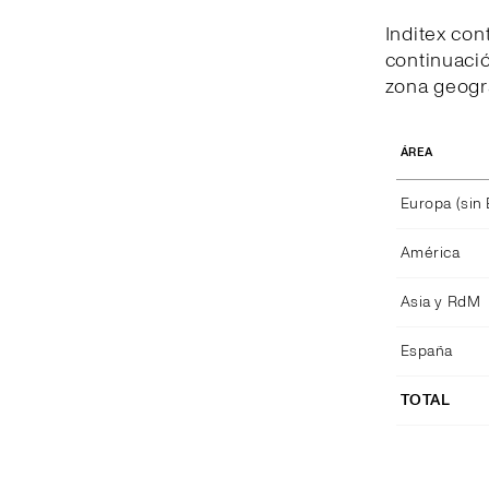
Inditex con
continuació
zona geográ
ÁREA
Europa (sin
América
Asia y RdM
España
TOTAL