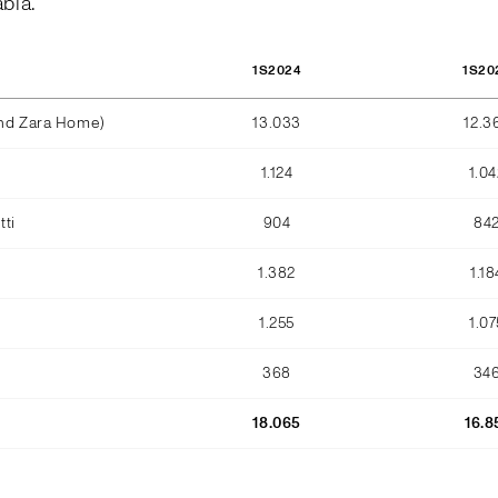
abla.
1S2024
1S20
and Zara Home)
13.033
12.3
1.124
1.04
ti
904
84
1.382
1.18
1.255
1.07
368
34
18.065
16.8