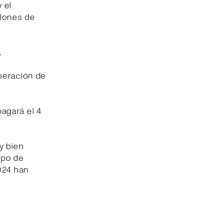
 el
llones de
.
neración de
pagará el 4
y bien
ipo de
024 han