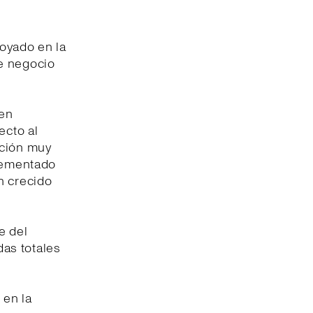
poyado en la
e negocio
ien
ecto al
ución muy
crementado
n crecido
e del
das totales
 en la