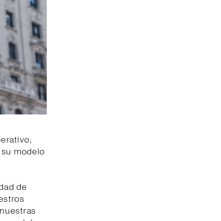
erativo,
e su modelo
idad de
estros
e nuestras