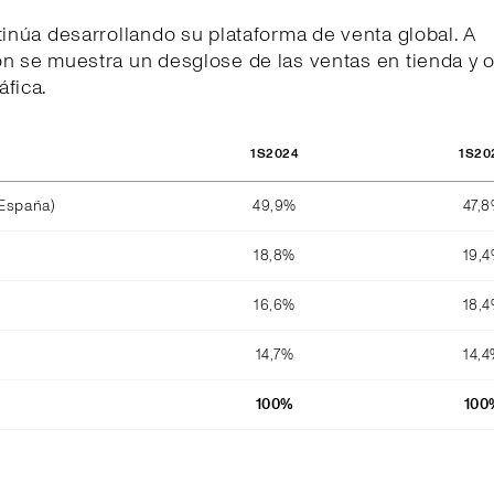
tinúa desarrollando su plataforma de venta global. A
n se muestra un desglose de las ventas en tienda y o
fica.
1S2024
1S20
 España)
49,9%
47,
18,8%
19,
16,6%
18,
14,7%
14,
100%
100