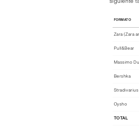
siguiente t
FORMATO
Zara (Zara 
Pull&Bear
Massimo Dut
Bershka
Stradivarius
Oysho
TOTAL