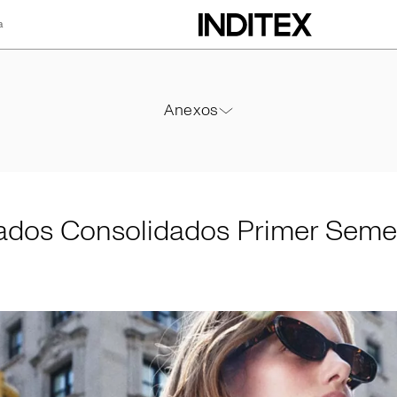
a
lidados Primer Se
Anexos
Anexos
PDF
ados Consolidados Primer Seme