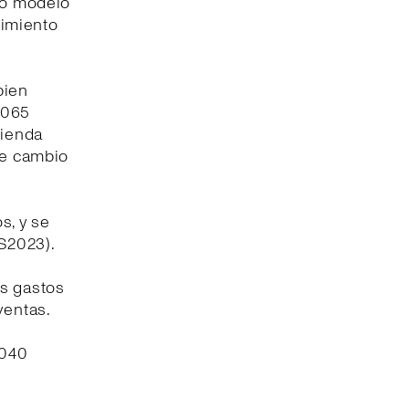
tro modelo
cimiento
bien
8.065
tienda
de cambio
s, y se
1S2023).
os gastos
ventas.
.040