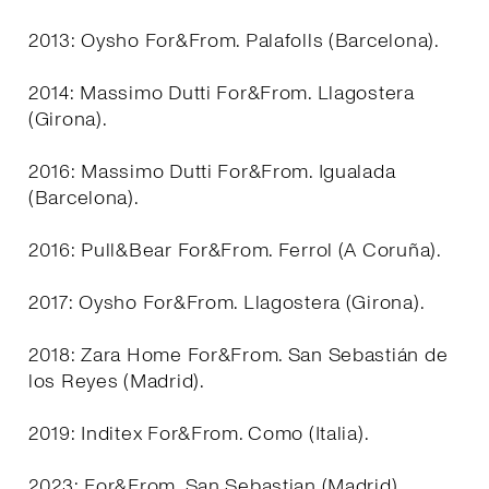
2013: Oysho For&From. Palafolls (Barcelona).
2014: Massimo Dutti For&From. Llagostera
(Girona).
2016: Massimo Dutti For&From. Igualada
(Barcelona).
2016: Pull&Bear For&From. Ferrol (A Coruña).
2017: Oysho For&From. Llagostera (Girona).
2018: Zara Home For&From. San Sebastián de
los Reyes (Madrid).
2019: Inditex For&From. Como (Italia).
2023: For&From. San Sebastian (Madrid).